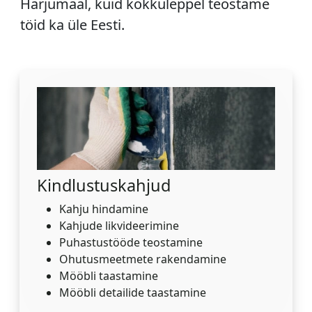
Harjumaal, kuid kokkuleppel teostame
töid ka üle Eesti.
Kindlustuskahjud
Kahju hindamine
Kahjude likvideerimine
Puhastustööde teostamine
Ohutusmeetmete rakendamine
Mööbli taastamine
Mööbli detailide taastamine