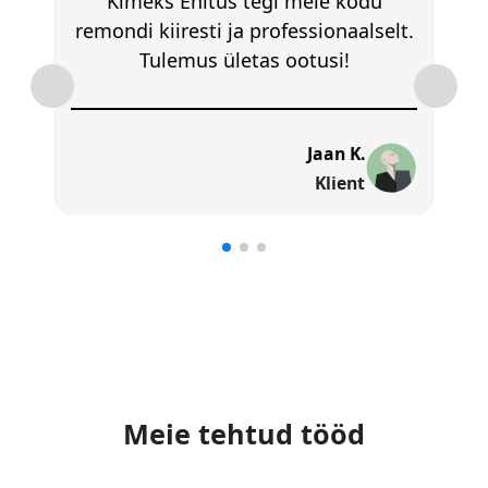
Kimeks Ehitus tegi meie kodu
remondi kiiresti ja professionaalselt.
Tulemus ületas ootusi!
Jaan K.
Klient
Meie tehtud tööd