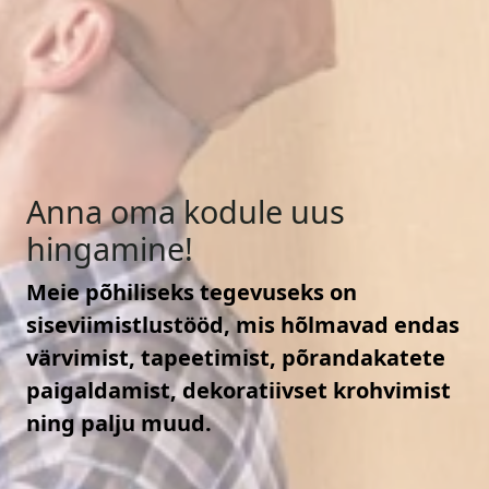
Anna oma kodule uus
hingamine!
Meie põhiliseks tegevuseks on
siseviimistlustööd, mis hõlmavad endas
värvimist, tapeetimist, põrandakatete
paigaldamist, dekoratiivset krohvimist
ning palju muud.