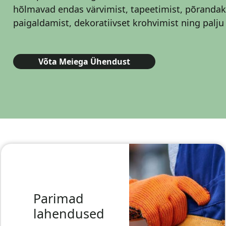
hõlmavad endas värvimist, tapeetimist, põrandak
paigaldamist, dekoratiivset krohvimist ning palj
Võta Meiega Ühendust
Parimad
lahendused